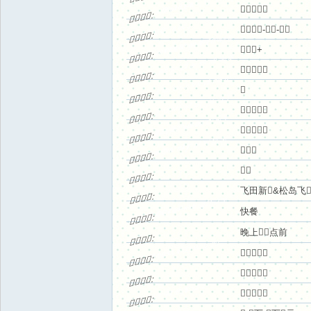
& u% H! f l8 ~; V( ^( h$
. T. c2 ~, J3 o1 Q- r, `





:

碰


F* o

$ C$ \; \( Q; [8 {& J




-


-


:

交


% \- C+ z/ x9 t( a" m( T% f, w# L

. m( E/ G* o" R- {' Y
! A- K. t/ {# @



+
:

友


; A& s+ Z2 e/ s9 n9 S! i&

3 O: d# | G, _0 @. A-
" p( @7 V& X4





:

网


# M8 O6 I. V& y$ m5 g'

J
; Y/ V8 J( d5 X9 C) ]
& n7 d) B$ j$ m1 [0

:
Y7 g. v- ]




3 n2 M1 h7 G( _% ~1 }





:




2 E. j8 f' H7 D7 O' b( Y
$ D+ z, g2 {/ z3 }; w- h





:




8 Q a" ^) y" b/ Y/ }2 S!
7 Z3 m% ? m. h4 t
6 Y: J$ H$ V; T3 M



:



o& e

- @% R$ z7 L. b: r3 w


:




" r( U" W E; [+ a7 t
飞田新

&松岛飞
:




8 \6 a& Q9 Z6 F+ x5 @2 p3 Y
7 Q4 d# r8 E; d, ]
# I+ `" y; s$ {4 `
快餐
:




4 y5 ?(
晚上


点前
:




4 q5 L# U3 W, l7 Z3 _;
9 s9 o) _" n#
" g7 M$ q0 U, v





:



S1 W






:




* N& e3 c* {0 r6 {5 X0 z
{+ G2 H( @' J
$ z% c1 |" v





:




7 R- R2 V: V5 x2 n- O