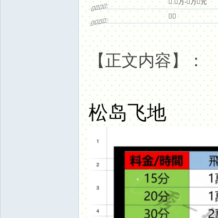
" c: H# F7 T9 a( ~

.

万-

万

元
:




* W+ h$ M: p0 r5 }5 c
$ L: u- Z8 N7 r% K. B
d9 L, l c. n0 r- f' y


:




【正文内容】：
松岛飞地