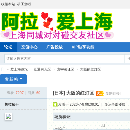
收藏本站
矿工游戏
论坛
充值中心
广告投放
VIP独享功能
»
爱上海论坛
›
互通有无区
›
寰宇验证区
›
大阪的红灯区
爱
发新帖
上
[日本]
大阪的红灯区
查看:
7297
|
回复:
60
火..
[复制链接]
海
同
扒拉猛干
发表于 2026-7-8 08:38:01
|
显示全部楼层
城
场所验证
对
% ]+ T# U* B+ f1 A( g9 T
5 R7 m0 J" F6 c. F


:

对


