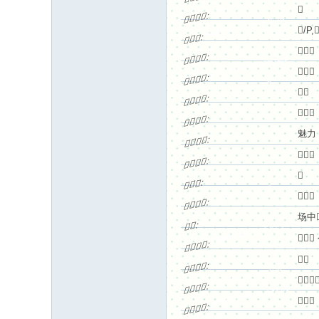
7 t5 H$ h; V, ~. D
a* H

:

碰



& @2 G: a- N5 M* ^5 T&
: o% a6 j; `& x9 s

/P,
交
:

M4 n+ [





:

友


6 B) ]! k7 @" V1 Y; ?3 @0 _& F
& q+ l! `8 g4 b/ b! D3 I2

9



:

网



S
; g2 V1 d/ h3 x8 B


:




0 N9 O
,



:




魅力
:




.



:





:



! E" {5 y! B4 A4 y& `



:




+ D# T. J; N, r1 }6 q
场中
:


3 B) d% b& \/ C& l( {" F
( W K5 G$ H: n" M



:




' r0 _-
$ a


) i; e' o1 g. v
:




0 Z) N, ?) K4 A5 m/ w/
+ T( u) V) g* F, v; d



:



@2 \
3 t) M& x" A5 t3 r) q3 q1

" m( v7 _4 z7 Q' z% f
) X+ V



:


M* p) ]

