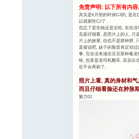
免责声明: 以下所有内容
其实是6月初的时候CJ的, 是
以就索性CJ了.
也忘了是先钱还是后给, 实在没印
见面仔细看, 是照片上的人, 只
片上的效果, 但也不是那种胖,
直接说吧, 妹子的脸是肯定动过
事, 完全没有浦东豆豆那种毒龙
唉, 也算是老司机翻车, 其实出
定不会再刷了;
照片上看, 真的身材和气
而且仔细看脸还在肿胀期
魅力01