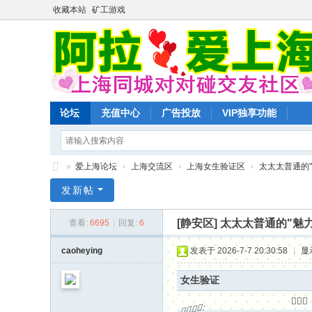
收藏本站
矿工游戏
论坛
充值中心
广告投放
VIP独享功能
»
爱上海论坛
›
上海交流区
›
上海女生验证区
›
太太太普通的"
爱
发新帖
上
[静安区]
太太太普通的"魅力
查看:
6695
|
回复:
6
海
同
caoheying
发表于 2026-7-7 20:30:58
|
显
城
女生验证
对
1 S: Z' T. {0 i" z. U
+ n+ K
+



:

对


