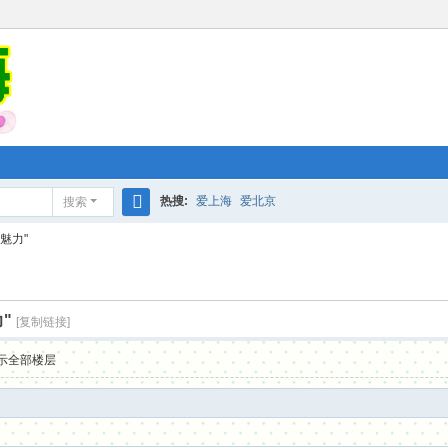
热搜:
爱上海
爱北京
搜索
搜
魅力"
索
"
[复制链接]
示全部楼层
0 E1 j" R5 R
 X) o) ?: D7 ^2 T) h