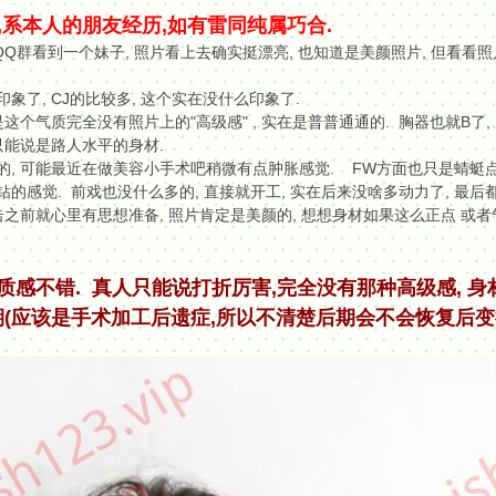
,系本人的朋友经历,如有雷同纯属巧合.
在QQ群看到一个妹子, 照片看上去确实挺漂亮, 也知道是美颜照片, 但看看
象了, CJ的比较多, 这个实在没什么印象了.
是这个气质完全没有照片上的"高级感" , 实在是普普通通的. 胸器也就B了,
 只能说是路人水平的身材.
的, 可能最近在做美容小手术吧稍微有点肿胀感觉. FW方面也只是蜻蜓点水
钻的感觉. 前戏也没什么多的, 直接就开工, 实在后来没啥多动力了, 最后
击之前就心里有思想准备, 照片肯定是美颜的, 想想身材如果这么正点 或者气
质感不错. 真人只能说打折厉害,完全没有那种高级感, 身
(应该是手术加工后遗症,所以不清楚后期会不会恢复后变得