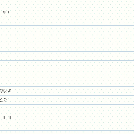
* `4 V! v, A3 d X/ n8 ^
' f' L& ^8 d+ _ R& n( N


/PP
 Q6 v7 w) @) Q, G8 _$ h
5 \9 a" c* v
 |5 o; K) ^+ b1 u5 `2 T9 J
 G5 H; T1 U: ?6 ^. s, Y

某小

公分
 w- ?. X; n# i
6 b1 d; g/ ~7 u
/ Y& a" f. l8 O

-


-


! Y7 b4 b$ |) @/ @