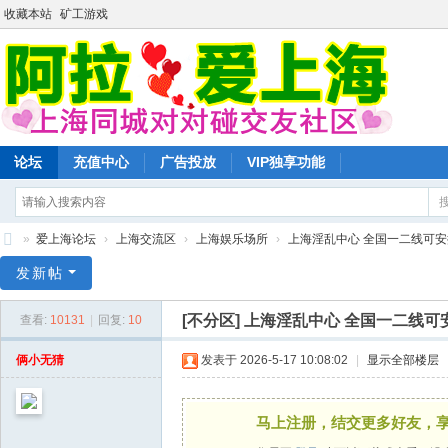
收藏本站
矿工游戏
论坛
充值中心
广告投放
VIP独享功能
»
爱上海论坛
›
上海交流区
›
上海娱乐场所
›
上海淫乱中心 全国一二线可安排_与
爱
发新帖
上
[不分区]
上海淫乱中心 全国一二线可安排
查看:
10131
|
回复:
10
海
同
俩小无猜
发表于 2026-5-17 10:08:02
|
显示全部楼层
城
对
马上注册，结交更多好友，
对