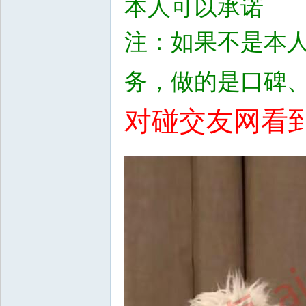
本人可以承诺
注：如果不是本
务，做的是口碑
对碰交友网看