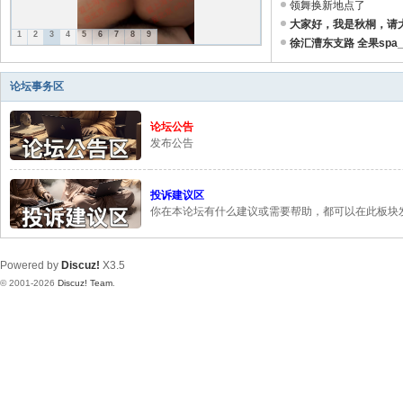
领舞换新地点了
碰
大家好，我是秋桐，请大家
1
2
3
4
5
6
7
8
9
徐汇漕东支路 全果spa_电
交
友
论坛事务区
网
论坛公告
发布公告
投诉建议区
你在本论坛有什么建议或需要帮助，都可以在此板块
Powered by
Discuz!
X3.5
© 2001-2026
Discuz! Team
.