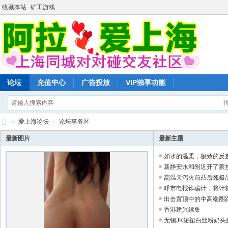
收藏本站
矿工游戏
论坛
充值中心
广告投放
VIP独享功能
»
爱上海论坛
›
论坛事务区
爱
最新图片
最新主题
上
如水的温柔，极致的反差--
海
新静安永和附近开了家按摩
高温天泻火前凸后翘极品身
同
呼市电报诈骗计，将计就计
城
出击置顶中的中高端圈踩坑
对
香港建兴续集
无锡JK短裙白丝粉奶头嫩妹
对