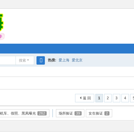
热搜:
爱上海
爱北京
搜索
搜
索
返 回
1
2
3
4
机车、假照、黑凤曝光
262
场所验证
39
女生验证
2