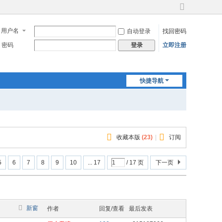
切
换
用户名
自动登录
找回密码
到
宽
密码
立即注册
登录
版
快捷导航
收藏本版
(
23
)
|
订阅
5
6
7
8
9
10
... 17
/ 17 页
下一页
新窗
作者
回复/查看
最后发表