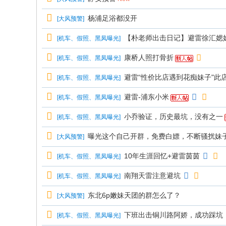
杨浦足浴都没开
[
大风预警
]
【朴老师出击日记】避雷徐汇媤
[
机车、假照、黑凤曝光
]
康桥人照打骨折
[
机车、假照、黑凤曝光
]
避雷“性价比店遇到花痴妹子"此店
[
机车、假照、黑凤曝光
]
避雷-浦东小米
[
机车、假照、黑凤曝光
]
小乔验证，历史最坑，没有之一
[
机车、假照、黑凤曝光
]
曝光这个自己开群，免费白嫖，不断骚扰妹
[
大风预警
]
10年生涯回忆+避雷茵茵
[
机车、假照、黑凤曝光
]
南翔天雷注意避坑
[
机车、假照、黑凤曝光
]
东北6p嫩妹天团的群怎么了？
[
大风预警
]
下班出击铜川路阿娇，成功踩坑
[
机车、假照、黑凤曝光
]