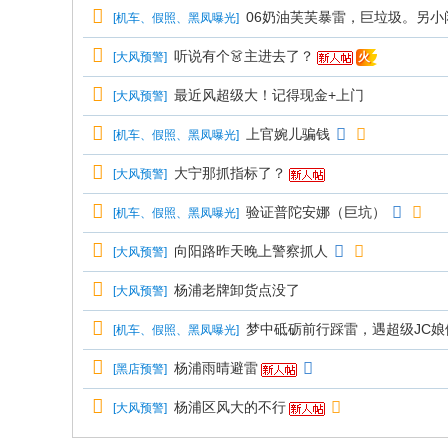
06奶油芙芙暴雷，巨垃圾。另小
[
机车、假照、黑凤曝光
]
听说有个👗主进去了？
[
大风预警
]
火
最近风超级大！记得现金+上门
[
大风预警
]
上官婉儿骗钱
[
机车、假照、黑凤曝光
]
大宁那抓指标了？
[
大风预警
]
验证普陀安娜（巨坑）
[
机车、假照、黑凤曝光
]
向阳路昨天晚上警察抓人
[
大风预警
]
杨浦老牌卸货点没了
[
大风预警
]
梦中砥砺前行踩雷，遇超级JC
[
机车、假照、黑凤曝光
]
杨浦雨晴避雷
[
黑店预警
]
杨浦区风大的不行
[
大风预警
]