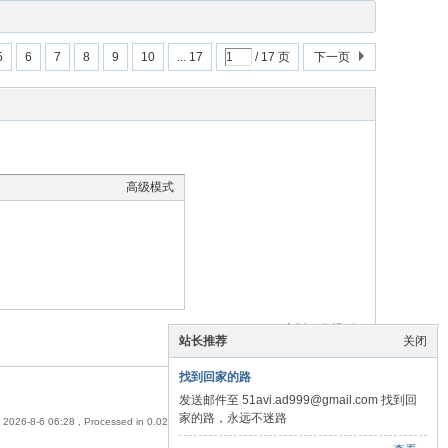
5
6
7
8
9
10
... 17
/ 17 页
下一页
高级模式
本版积分规则
站长推荐
关闭
找到回家的路
发送邮件至 51avi.ad999@gmail.com 找到回
小黑屋
|
爱生活同城对对碰交友网
家的路，永远不迷路
 2026-8-6 06:28
, Processed in 0.025329 second(s), 5 queries , MemCached On.