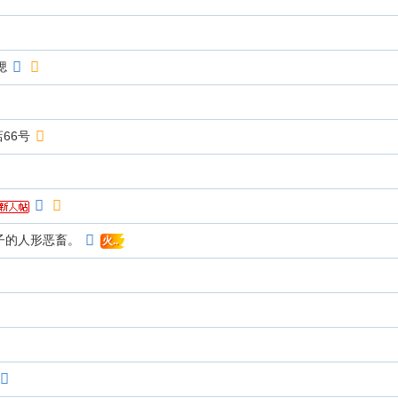
媤
66号
子的人形恶畜。
火..