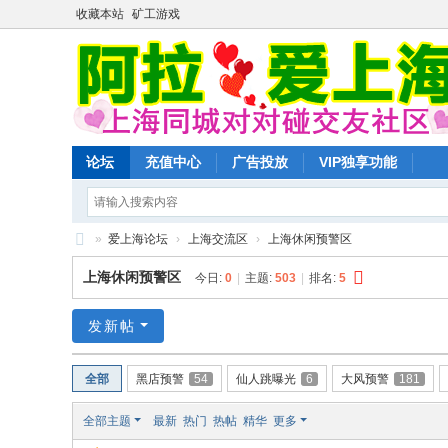
收藏本站
矿工游戏
论坛
充值中心
广告投放
VIP独享功能
»
爱上海论坛
›
上海交流区
›
上海休闲预警区
爱
上海休闲预警区
今日:
0
|
主题:
503
|
排名:
5
上
海
发新帖
同
全部
黑店预警
54
仙人跳曝光
6
大风预警
181
城
对
全部主题
最新
热门
热帖
精华
更多
对