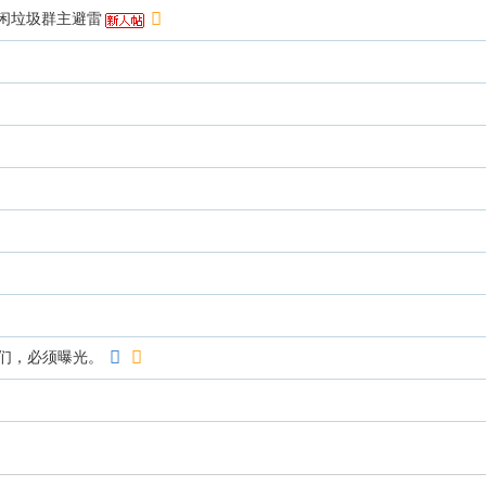
闲垃圾群主避雷
娘们，必须曝光。