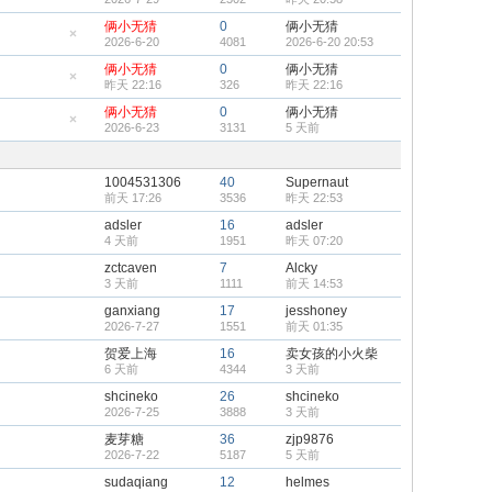
顶
隐
帖
藏
俩小无猜
0
俩小无猜
置
2026-6-20
4081
2026-6-20 20:53
顶
隐
帖
藏
俩小无猜
0
俩小无猜
置
昨天 22:16
326
昨天 22:16
顶
隐
帖
藏
俩小无猜
0
俩小无猜
置
2026-6-23
3131
5 天前
顶
隐
帖
藏
置
顶
1004531306
40
Supernaut
帖
前天 17:26
3536
昨天 22:53
adsler
16
adsler
4 天前
1951
昨天 07:20
zctcaven
7
Alcky
3 天前
1111
前天 14:53
ganxiang
17
jesshoney
2026-7-27
1551
前天 01:35
贺爱上海
16
卖女孩的小火柴
6 天前
4344
3 天前
shcineko
26
shcineko
2026-7-25
3888
3 天前
麦芽糖
36
zjp9876
2026-7-22
5187
5 天前
sudaqiang
12
helmes