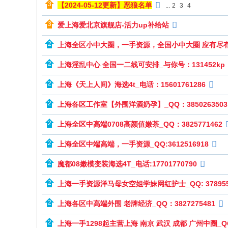
【2024-05-12更新】恶狼名单
...
2
3
4
碰
爱上海爱北京旗舰店-活力up补给站
交
友
上海全区小中大圈，一手资源，全国小中大圈 应有尽有，
网
上海淫乱中心 全国一二线可安排_与你号：131452kp
上海《天上人间》海选4t_电话：15601761286
上海各区工作室【外围洋酒奶孕】_QQ：3850263503
上海全区中高端0708高颜值嫩茶_QQ：3825771462
上海全区中端高端，一手资源_QQ:3612516918
魔都08嫩模变装海选4T_电话:17701770790
上海一手资源洋马母女空姐学妹网红护士_QQ: 378955
上海各区中高端外围 老牌经济_QQ：3827275481
上海一手1298起主营上海 南京 武汉 成都 广州中圈_QQ：