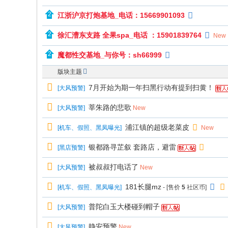
江浙沪京打炮基地_电话：15669901093
徐汇漕东支路 全果spa_电话 ：15901839764
New
魔都性交基地_与你号：sh66999
版块主题
7月开始为期一年扫黑行动有提到扫黄！
[
大风预警
]
莘朱路的悲歌
[
大风预警
]
New
浦江镇的超级老菜皮
[
机车、假照、黑凤曝光
]
New
银都路寻芷叙 套路店，避雷
[
黑店预警
]
被叔叔打电话了
[
大风预警
]
New
181长腿mz
[
机车、假照、黑凤曝光
]
- [售价
5
社区币]
普陀白玉大楼碰到帽子
[
大风预警
]
静安预警
[
大风预警
]
New